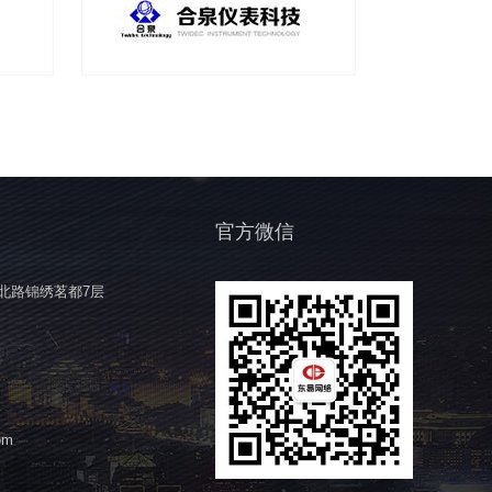
官方微信
北路锦绣茗都7层
om