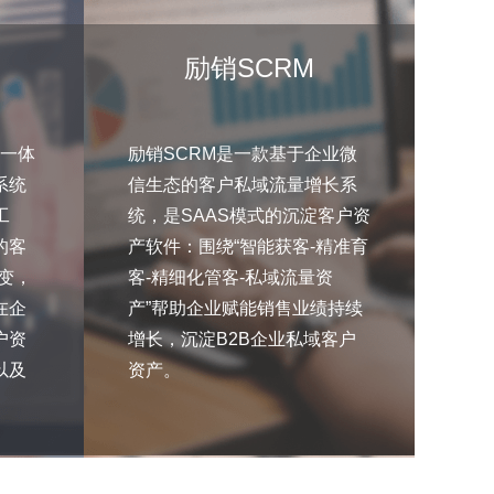
励销SCRM
务一体
励销SCRM是一款基于企业微
系统
信生态的客户私域流量增长系
工
统，是SAAS模式的沉淀客户资
的客
产软件：围绕“智能获客-精准育
变，
客-精细化管客-私域流量资
在企
产”帮助企业赋能销售业绩持续
户资
增长，沉淀B2B企业私域客户
以及
资产。