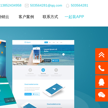
13852434958
503564281@qq.com
503564281
励销云
客户案例
联系方式
一起装APP