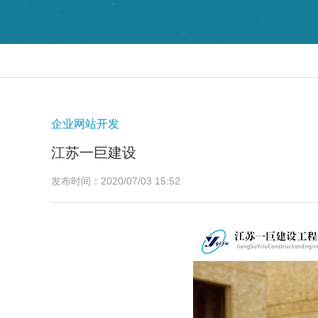
企业网站开发
江苏一巨建设
发布时间：2020/07/03 15:52