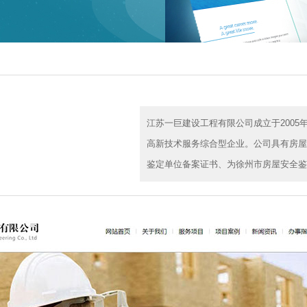
江苏一巨建设工程有限公司成立于200
高新技术服务综合型企业。公司具有房屋
鉴定单位备案证书、为徐州市房屋安全鉴定