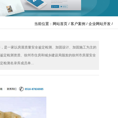
当前位置：
网站首页
/
客户案例
/
企业网站开发
/
5年，是一家以房屋质量安全鉴定检测、加固设计、加固施工为主的
鉴定检测资质、徐州市住房和城乡建设局颁发的徐州市房屋安全
检测名录库成员单...